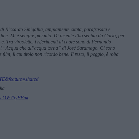
di Riccardo Sinigallia, ampiamente citata, parafrasata e
 fine. Mi è sempre piaciuta. Di recente l’ho sentita da Carlo, per
ne. Tra virgolette, i riferimenti al cuore sono di Fernando
di
“
Acqua che all
’
acqua torna”
di Jos
é
Saramago. Ci sono
ilm, il cui titolo non ricordo bene. Il resto, il peggio, è roba
YE&feature=shared
lia
nUacOW75yFFuk