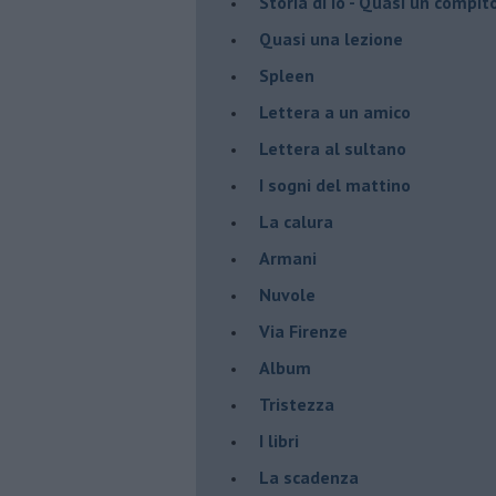
Storia di io - Quasi un compit
Quasi una lezione
Spleen
Lettera a un amico
Lettera al sultano
I sogni del mattino
La calura
Armani
Nuvole
Via Firenze
Album
Tristezza
I libri
La scadenza