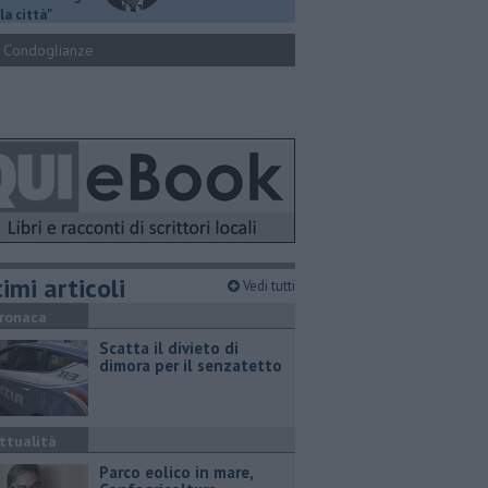
la città"
Condoglianze
imi articoli
Vedi tutti
ronaca
Scatta il divieto di
dimora per il senzatetto
ttualità
Parco eolico in mare,