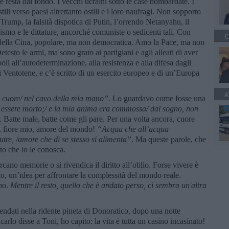
he resta dal fondo. I vecchi ucraini sotto le case bombardate. I
tili verso paesi altrettanto ostili e i loro naufragi. Non sopporto
Trump, la falsità dispotica di Putin, l’orrendo Netanyahu, il
ismo e le dittature, ancorché comuniste o sedicenti tali. Con
C
della Cina, popolare, ma non democratica. Amo la Pace, ma non
etesto le armi, ma sono grato ai partigiani e agli alleati di aver
poli all’autodeterminazione, alla resistenza e alla difesa dagli
i Ventotene, e c’è scritto di un esercito europeo e di un’Europa
A
 cuore/ nel cavo della mia mano”.
Lo guardavo come fosse una
 essere morto;/ e la mia anima era commossa/ dal sogno, non
 Batte male, batte come gli pare. Per una volta ancora, cuore
, fiore mio, amore del mondo!
“
Acqua che all
’
acqua
utre, /amore che di se stesso si alimenta”
. Ma queste parole, che
to che io le conosca.
rcano memorie o si rivendica il diritto all’oblio. Forse vivere è
io, un’idea per affrontare la complessità del mondo reale.
mpo.
Mentre il resto, quello che è andato perso, ci sembra un'altra
tendati nella ridente pineta di Donoratico, dopo una notte
arlo disse a Toni, ho capito: la vita è tutta un casino incasinato!