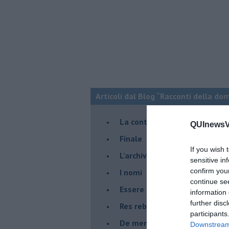
Articoli dal Blog “Racconti della do
La controversia degli azzimi
QUInewsVa
Finale
If you wish 
L'archivio
sensitive in
confirm you
I nomi
continue se
Essere
information 
further disc
Res rebus
participants
De mente
Downstream 