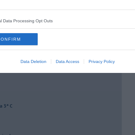
l Data Processing Opt Outs
CONFIRM
Data Deletion
Data Access
Privacy Policy
a 3ª C