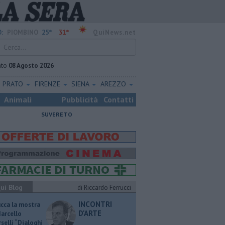
25°
31°
:
PIOMBINO
QuiNews.net
ato
08 Agosto 2026
PRATO
FIRENZE
SIENA
AREZZO
Animali
Pubblicità
Contatti
SUVERETO
ui Blog
di Riccardo Ferrucci
INCONTRI
ucca la mostra
D'ARTE
Marcello
selli “Dialoghi