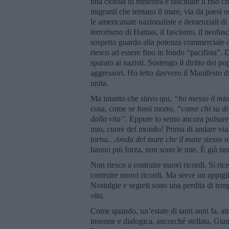
una ciotola di minestra e raschiare il riso c
migranti che tentano il mare, via da paesi os
le americanate nazionaliste e demenziali di 
terrorismo di Hamas, il fascismo, il neofasc
sospetto guardo alla potenza commerciale 
riesco ad essere fino in fondo “pacifista”. D
sparato ai nazisti. Sostengo il diritto dei po
aggressori. Ho letto davvero il Manifesto d
unita.
Ma intanto che stavo qui,
“
ho messo il mio
cosa, come se fossi morto,
“
come chi sa di
dalla vita”.
Eppure lo sento ancora pulsare.
mio, cuore del mondo! Prima di andare via
torna…
/onda del mare che il mare stesso n
hanno più forza, non sono le mie. È già tan
Non riesco a costruire nuovi ricordi. Si rice
costruire nuovi ricordi. Ma serve un appigl
Nostalgie e segreti sono una perdita di te
vita.
Come quando, un’estate di tanti anni fa, at
insonne e dialogica, ancorché stellata, Gianc