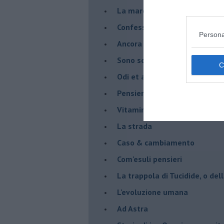
La marcia
Confessioni del pappagallo
Persona
Ancora pensieri & disordine
Sono solo parole
Odi et amo
Pensieri in disordine sparso
Vitamina D
La strada
Caso & cambiamento
Com'esuli pensieri
La trappola di Tucidide, o dell
L'evoluzione umana
Ad Astra