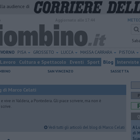
alla audience di
o
Aggiornato alle 17:44
METEO
Sab
IVORNO
PISA
GROSSETO
LUCCA
MASSA CARRARA
PISTOIA
Lavoro
Cultura e Spettacolo
Eventi
Sport
Blog
Interviste
MBINO
SAN VINCENZO
SASSETTA
 di Marco Celati
vive in Valdera, a Pontedera. Gli piace scrivere, ma non è
scrive.
Q
Vedi tutti gli articoli del blog di Marco Celati
A L
di 
Scar