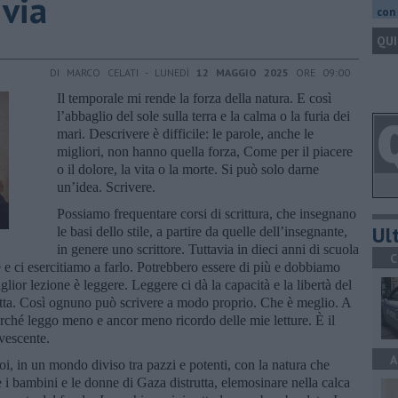
 via
con 
QUI
DI MARCO CELATI - LUNEDÌ
12 MAGGIO 2025
ORE 09:00
Il temporale mi rende la forza della natura. E così
l’abbaglio del sole sulla terra e la calma o la furia dei
mari. Descrivere è difficile: le parole, anche le
migliori, non hanno quella forza, Come per il piacere
o il dolore, la vita o la morte. Si può solo darne
un’idea. Scrivere.
Possiamo frequentare corsi di scrittura, che insegnano
Ult
le basi dello stile, a partire da quelle dell’insegnante,
in genere uno scrittore. Tuttavia in dieci anni di scuola
C
 e ci esercitiamo a farlo. Potrebbero essere di più e dobbiamo
lior lezione è leggere. Leggere ci dà la capacità e la libertà del
ritta. Così ognuno può scrivere a modo proprio. Che è meglio. A
rché leggo meno e ancor meno ricordo delle mie letture. È il
avescente.
A
noi, in un mondo diviso tra pazzi e potenti, con la natura che
i bambini e le donne di Gaza distrutta, elemosinare nella calca