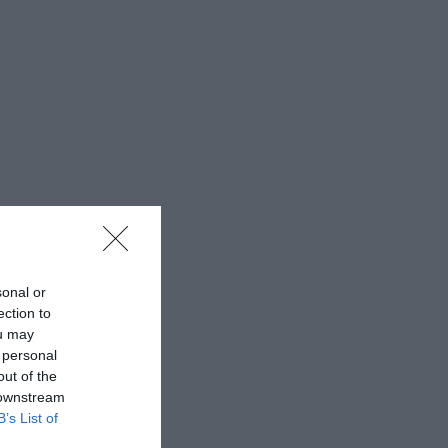
sonal or
ection to
ou may
 personal
out of the
 downstream
B’s List of