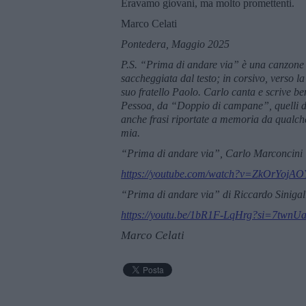
Eravamo giovani, ma molto promettenti.
Marco Celati
Pontedera, Maggio 2025
P.S.
“
Prima di andare via” è un
a canzone 
saccheggiata dal testo; in corsivo, verso la
suo fratello Paolo. Carlo canta e scrive be
Pessoa, da
“
Doppio di campane”
, quelli 
anche frasi riportate a memoria da qualche f
mia.
“Prima di andare via”, Carlo Marconcini
https://youtube.com/watch?v=ZkOrYojAO
“Prima di andare via” di Riccardo Sinigal
https://youtu.be/1bR1F-LqHrg?si=7tw
Marco Celati